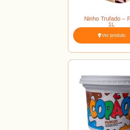
Ninho Trufado – 
1L
Ver produto