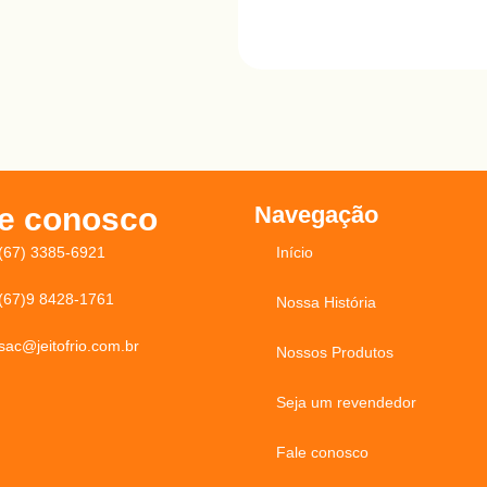
le conosco
Navegação
(67) 3385-6921
Início
(67)9 8428-1761
Nossa História
sac@jeitofrio.com.br
Nossos Produtos
Seja um revendedor
Fale conosco