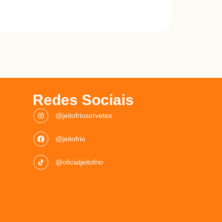
Redes Sociais
@jeitofriosorvetes
@jeitofrio
@oficialjeitofrio