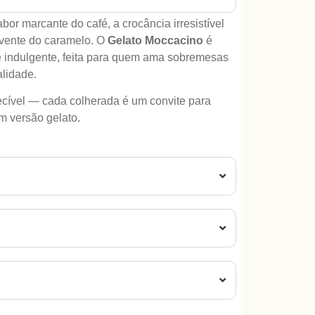
sabor marcante do café, a crocância irresistível
lvente do caramelo. O
Gelato Moccacino
é
e indulgente, feita para quem ama sobremesas
alidade.
cível — cada colherada é um convite para
m versão gelato.