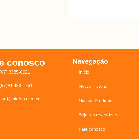
le conosco
Navegação
(67) 3385-6921
Início
(67)9 8428-1761
Nossa História
sac@jeitofrio.com.br
Nossos Produtos
Seja um revendedor
Fale conosco