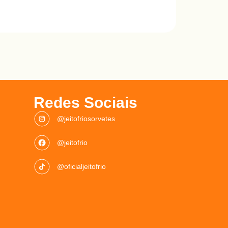
Redes Sociais
@jeitofriosorvetes
@jeitofrio
@oficialjeitofrio