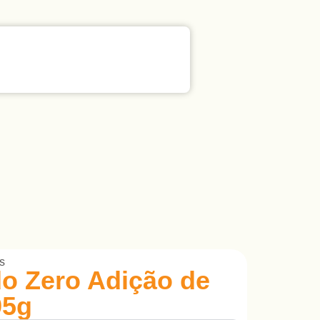
s
do Zero Adição de
95g