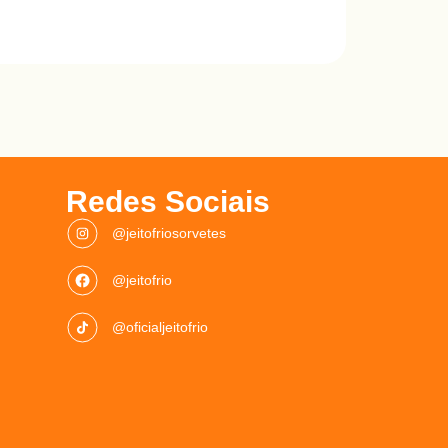
Redes Sociais
@jeitofriosorvetes
@jeitofrio
@oficialjeitofrio