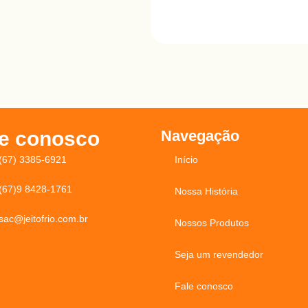
le conosco
Navegação
(67) 3385-6921
Início
(67)9 8428-1761
Nossa História
sac@jeitofrio.com.br
Nossos Produtos
Seja um revendedor
Fale conosco